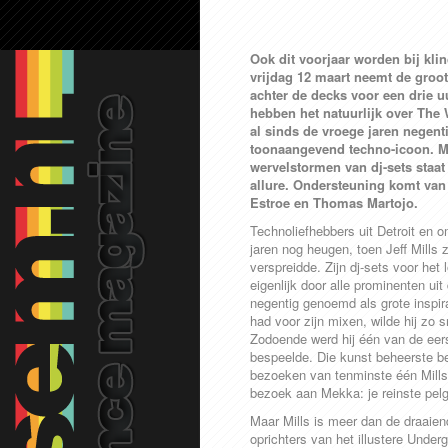
Ook dit voorjaar worden bij kli
vrijdag 12 maart neemt de groots
achter de decks voor een drie u
hebben het natuurlijk over The W
al sinds de vroege jaren negenti
toonaangevend techno-icoon. Met
wervelstormen van dj-sets staat
allure. Ondersteuning komt va
Estroe en Thomas Martojo.
Technoliefhebbers uit Detroit en 
jaren nog heugen, toen Jeff Mills 
verspreidde. Zijn dj-sets voor he
eigenlijk door alle prominenten uit
negentig genoemd als grote inspira
had voor zijn mixen, wilde hij zo s
Zodoende werd hij één van de eerst
bespeelde. Die kunst beheerste be
bezoeken van tenminste één Mills-
bezoek aan Mekka: je reinste pel
Maar Mills is meer dan de draaie
oprichters van het illustere Unde