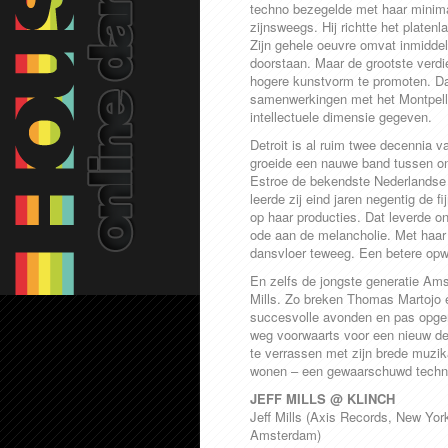
techno bezegelde met haar minimal
zijnsweegs. Hij richtte het platen
Zijn gehele oeuvre omvat inmiddels
doorstaan. Maar de grootste verdi
hogere kunstvorm te promoten. Dan
samenwerkingen met het Montpellie
intellectuele dimensie gegeven.
Detroit is al ruim twee decennia v
groeide een nauwe band tussen onz
Estroe de bekendste Nederlandse 
leerde zij eind jaren negentig de 
op haar producties. Dat leverde 
ode aan de melancholie. Met haar
dansvloer teweeg. Een betere opwa
En zelfs de jongste generatie Amst
Mills. Zo breken Thomas Martojo e
succesvolle avonden en pas opgeri
weg voorwaarts voor een nieuw de
te verrassen met zijn brede muzik
wonen – een gewaarschuwd technol
JEFF MILLS @ KLINCH
Jeff Mills (Axis Records, New Yor
Amsterdam)