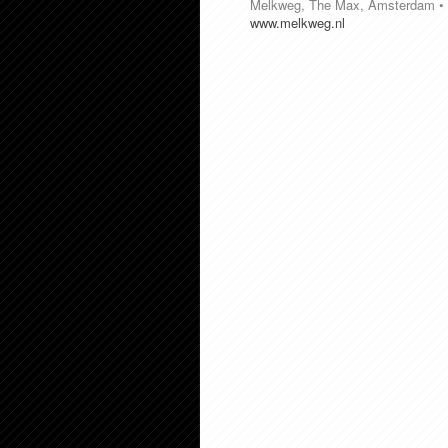
Melkweg, The Max, Amsterdam • vr
www.melkweg.nl